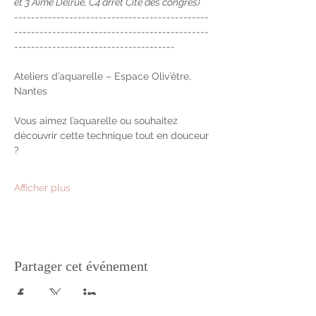
et 3 Aimé Delrue, C4 arrêt Cité des congrès)
----------------------------------------------
----------------------------------------------
--------------------------------------
Ateliers d’aquarelle – Espace Oliv’être, 
Nantes
Vous aimez l’aquarelle ou souhaitez 
découvrir cette technique tout en douceur 
?
Afficher plus
Partager cet événement