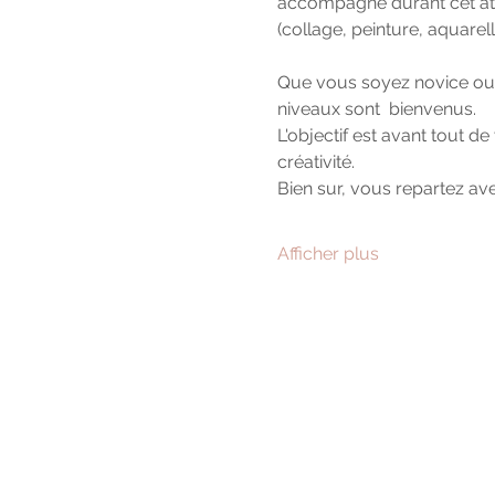
accompagne durant cet atel
(collage, peinture, aquarel
Que vous soyez novice ou c
niveaux sont  bienvenus.
L'objectif est avant tout d
créativité.
Bien sur, vous repartez ave
Afficher plus