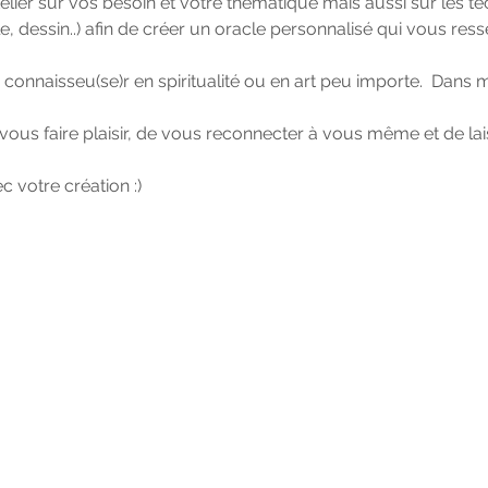
ier sur vos besoin et votre thématique mais aussi sur les tec
le, dessin..) afin de créer un oracle personnalisé qui vous res
onnaisseu(se)r en spiritualité ou en art peu importe.  Dans mo
e vous faire plaisir, de vous reconnecter à vous même et de lais
c votre création :)