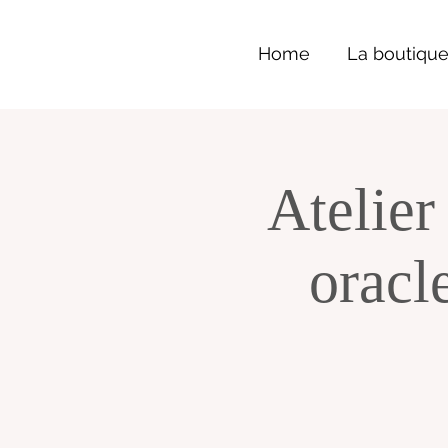
Home
La boutiqu
Atelier
oracl