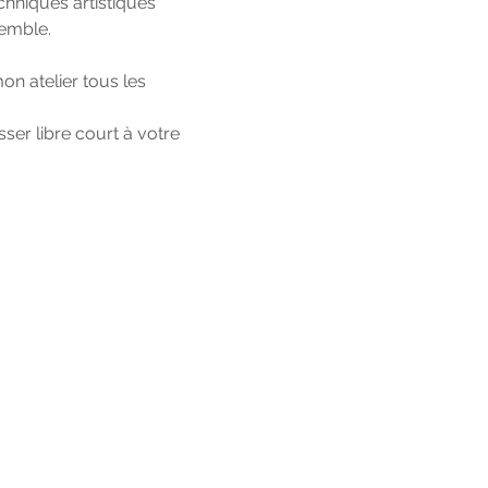
hniques artistiques 
semble.
n atelier tous les 
ser libre court à votre 