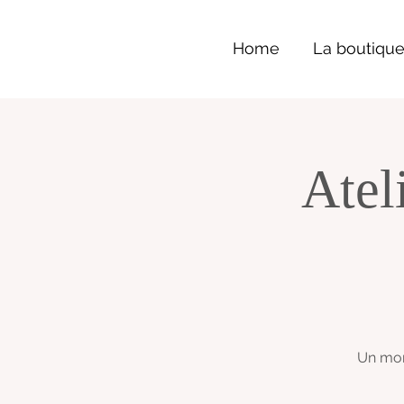
Home
La boutiqu
Atel
Un mome