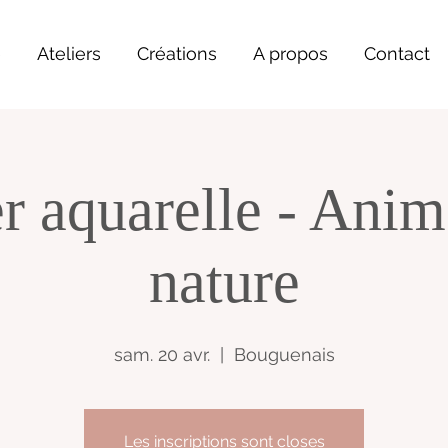
e
Ateliers
Créations
A propos
Contact
er aquarelle - Anim
nature
sam. 20 avr.
  |  
Bouguenais
Les inscriptions sont closes