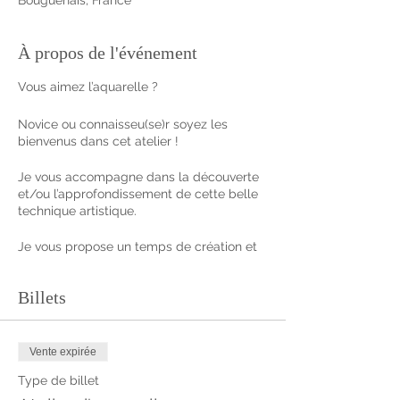
À propos de l'événement
Vous aimez l’aquarelle ?
Novice ou connaisseu(se)r soyez les
bienvenus dans cet atelier !
Je vous accompagne dans la découverte
et/ou l’approfondissement de cette belle
technique artistique.
Je vous propose un temps de création et
de partage autour de la thématique des
animaux et de la nature en général.
Billets
Des sujets riches et propices au
développement de l’imagination.
A partir de votre intuition ou de modèles à
disposition, vous concevrez en fonction de
Vente expirée
vos envies une ou plusieurs illustrations à
Type de billet
l’aquarelle.