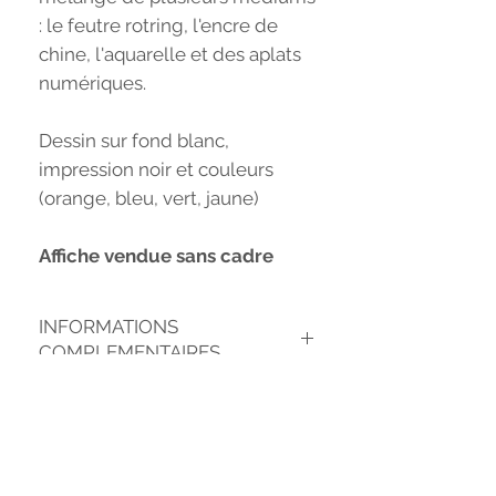
: le feutre rotring, l'encre de
chine, l'aquarelle et des aplats
numériques.
Dessin sur fond blanc,
impression noir et couleurs
(orange, bleu, vert, jaune)
Affiche vendue sans cadre
INFORMATIONS
COMPLEMENTAIRES
Format de l'affiche Nymphéas : A4 (21 x
29,7 cm)
Reproduction sur papier d'art : 300 g/m2
Fond blanc, impression : noir et couleurs
(bleu, orange, jaune, vert)