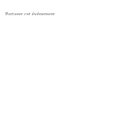
Partager cet événement
Suivez Silowane !
CGV
Informations
>
Contact :
silowane.studio@gmail.com